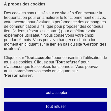
À propos des cookies
Copier dans le presse-papier
Des cookies sont utilisés sur ce site afin d’en mesurer la
République
fréquentation pour en améliorer le fonctionnement et, avec
Française
votre accord, pour évaluer la performance des campagnes
de communication ainsi que pour proposer des contenus
Le portail est conçu pour être le point d'accès national à la
tiers (vidéos, réseaux sociaux...) pour améliorer votre
déclaration et au dépôt des contrats climat communications
expérience utilisateur. Nous conservons votre choix
commerciales et transition écologique. Il s'agit d'un site
pendant 6 mois. Vous pouvez changer ce choix à tout
gouvernemental, produit par le Commissariat général au
moment en cliquant sur le lien en bas du site ‘
Gestion des
développement durable (CGDD), direction du ministère de la
cookies
’.
Transition écologique.
Cliquez sur ‘
Tout accepter
’ pour consentir à l’utilisation de
info.gouv.fr
- ouvre une nouvelle fenêtre
tous les cookies. Cliquez sur ‘
Tout refuser
’ pour
service-public.fr
- ouvre une nouvelle fenêtre
n’autoriser que les cookies fonctionnels. Vous pouvez
legifrance.gouv.fr/
- ouvre une nouvelle fenêtre
aussi paramétrer vos choix en cliquant sur
data.gouv.fr/
- ouvre une nouvelle fenêtre
‘
Personnaliser
’.
Plan du site
Accessibilité : partiellement conforme
Mentions légales
Autoriser
Tout accepter
Données personnelles
tous
Contact
les
Gestion des cookies
Interdire
Tout refuser
Paramètres d’affichage
cookies