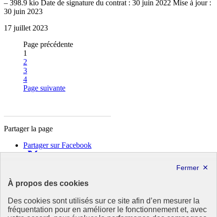
– 398.9 kio Date de signature du contrat : 30 juin 2022 Mise à jour :
30 juin 2023
17 juillet 2023
Page précédente
1
Page
2
Page
3
Page
4
Page suivante
Partager la page
Partager sur Facebook
Partager sur X
Partager sur LinkedIn
Partager par email
À propos des cookies
Copier dans le presse-papier
Des cookies sont utilisés sur ce site afin d’en mesurer la
République
fréquentation pour en améliorer le fonctionnement et, avec