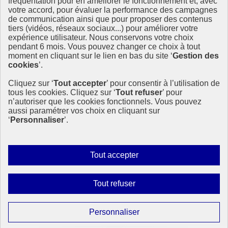
République
fréquentation pour en améliorer le fonctionnement et, avec
Française
votre accord, pour évaluer la performance des campagnes
de communication ainsi que pour proposer des contenus
Le portail est conçu pour être le point d'accès national à la
tiers (vidéos, réseaux sociaux...) pour améliorer votre
déclaration et au dépôt des contrats climat communications
expérience utilisateur. Nous conservons votre choix
commerciales et transition écologique. Il s'agit d'un site
pendant 6 mois. Vous pouvez changer ce choix à tout
gouvernemental, produit par le Commissariat général au
moment en cliquant sur le lien en bas du site ‘
Gestion des
développement durable (CGDD), direction du ministère de la
cookies
’.
Transition écologique.
Cliquez sur ‘
Tout accepter
’ pour consentir à l’utilisation de
info.gouv.fr
- ouvre une nouvelle fenêtre
tous les cookies. Cliquez sur ‘
Tout refuser
’ pour
service-public.fr
- ouvre une nouvelle fenêtre
n’autoriser que les cookies fonctionnels. Vous pouvez
legifrance.gouv.fr/
- ouvre une nouvelle fenêtre
aussi paramétrer vos choix en cliquant sur
data.gouv.fr/
- ouvre une nouvelle fenêtre
‘
Personnaliser
’.
Plan du site
Accessibilité : partiellement conforme
Mentions légales
Autoriser
Tout accepter
Données personnelles
tous
Contact
les
Gestion des cookies
Interdire
Tout refuser
Paramètres d’affichage
cookies
tous
les
Sauf mention contraire, tous les contenus de ce site sont sous
Paramétrer
Personnaliser
licence etalab-2.0
cookies
les