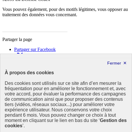
Vous pouvez également, pour des motifs légitimes, vous opposer au
traitement des données vous concernant.
Partager la page
Partager sur Facebook
Partager sur X
Partager sur LinkedIn
Partager par email
À propos des cookies
Copier dans le presse-papier
Des cookies sont utilisés sur ce site afin d’en mesurer la
République
fréquentation pour en améliorer le fonctionnement et, avec
Française
votre accord, pour évaluer la performance des campagnes
de communication ainsi que pour proposer des contenus
Le portail est conçu pour être le point d'accès national à la
tiers (vidéos, réseaux sociaux...) pour améliorer votre
déclaration et au dépôt des contrats climat communications
expérience utilisateur. Nous conservons votre choix
commerciales et transition écologique. Il s'agit d'un site
pendant 6 mois. Vous pouvez changer ce choix à tout
gouvernemental, produit par le Commissariat général au
moment en cliquant sur le lien en bas du site ‘
Gestion des
développement durable (CGDD), direction du ministère de la
cookies
’.
Transition écologique.