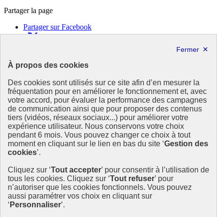
Partager la page
Partager sur Facebook
Partager sur X
Partager sur LinkedIn
Partager par email
À propos des cookies
Copier dans le presse-papier
Des cookies sont utilisés sur ce site afin d’en mesurer la
République
fréquentation pour en améliorer le fonctionnement et, avec
Française
votre accord, pour évaluer la performance des campagnes
de communication ainsi que pour proposer des contenus
Le portail est conçu pour être le point d'accès national à la
tiers (vidéos, réseaux sociaux...) pour améliorer votre
déclaration et au dépôt des contrats climat communications
expérience utilisateur. Nous conservons votre choix
commerciales et transition écologique. Il s'agit d'un site
pendant 6 mois. Vous pouvez changer ce choix à tout
gouvernemental, produit par le Commissariat général au
moment en cliquant sur le lien en bas du site ‘
Gestion des
développement durable (CGDD), direction du ministère de la
cookies
’.
Transition écologique.
Cliquez sur ‘
Tout accepter
’ pour consentir à l’utilisation de
info.gouv.fr
- ouvre une nouvelle fenêtre
tous les cookies. Cliquez sur ‘
Tout refuser
’ pour
service-public.fr
- ouvre une nouvelle fenêtre
n’autoriser que les cookies fonctionnels. Vous pouvez
legifrance.gouv.fr/
- ouvre une nouvelle fenêtre
aussi paramétrer vos choix en cliquant sur
data.gouv.fr/
- ouvre une nouvelle fenêtre
‘
Personnaliser
’.