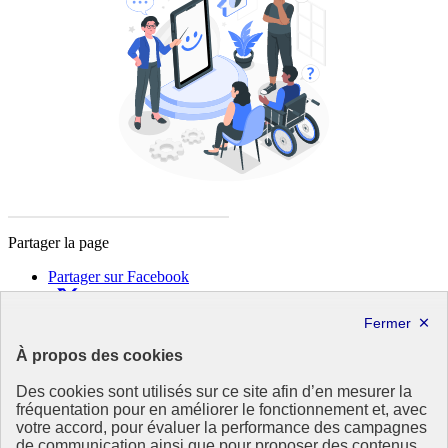
Partager la page
Partager sur Facebook
Partager sur X
Partager sur LinkedIn
Partager par email
À propos des cookies
Copier dans le presse-papier
Des cookies sont utilisés sur ce site afin d’en mesurer la
République
fréquentation pour en améliorer le fonctionnement et, avec
Française
votre accord, pour évaluer la performance des campagnes
de communication ainsi que pour proposer des contenus