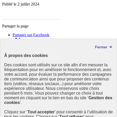
Publié le 2 juillet 2024
Partager la page
Partager sur Facebook
Partager sur X
Partager sur LinkedIn
Partager par email
À propos des cookies
Copier dans le presse-papier
Des cookies sont utilisés sur ce site afin d’en mesurer la
République
fréquentation pour en améliorer le fonctionnement et, avec
Française
votre accord, pour évaluer la performance des campagnes
de communication ainsi que pour proposer des contenus
Le portail est conçu pour être le point d'accès national à la
tiers (vidéos, réseaux sociaux...) pour améliorer votre
déclaration et au dépôt des contrats climat communications
expérience utilisateur. Nous conservons votre choix
commerciales et transition écologique. Il s'agit d'un site
pendant 6 mois. Vous pouvez changer ce choix à tout
gouvernemental, produit par le Commissariat général au
moment en cliquant sur le lien en bas du site ‘
Gestion des
développement durable (CGDD), direction du ministère de la
cookies
’.
Transition écologique.
Cliquez sur ‘
Tout accepter
’ pour consentir à l’utilisation de
info.gouv.fr
- ouvre une nouvelle fenêtre
tous les cookies. Cliquez sur ‘
Tout refuser
’ pour