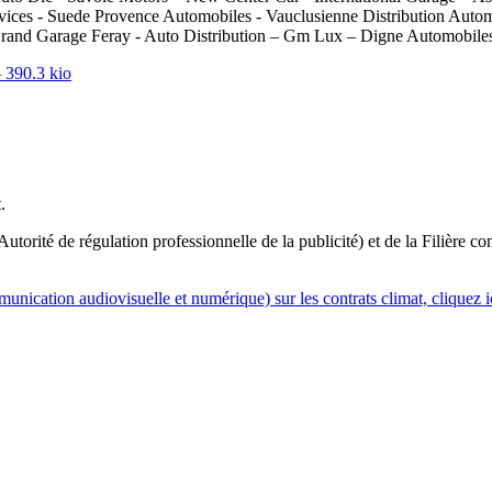
vices - Suede Provence Automobiles - Vauclusienne Distribution Auto
 Grand Garage Feray - Auto Distribution – Gm Lux – Digne Automobil
 390.3 kio
.
orité de régulation professionnelle de la publicité) et de la Filière co
nication audiovisuelle et numérique) sur les contrats climat, cliquez i