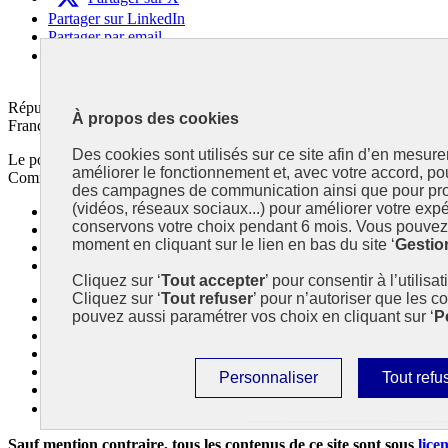
Partager sur LinkedIn
Partager par email
Copier dans le presse-papier
République
À propos des cookies
Française
Des cookies sont utilisés sur ce site afin d’en mesure
Le portail est conçu pour être le point d'accès national à la déclaratio
améliorer le fonctionnement et, avec votre accord, p
Commissariat général au développement durable (CGDD), direction du 
des campagnes de communication ainsi que pour pro
(vidéos, réseaux sociaux...) pour améliorer votre expé
info.gouv.fr
- ouvre une nouvelle fenêtre
conservons votre choix pendant 6 mois. Vous pouvez 
service-public.fr
- ouvre une nouvelle fenêtre
moment en cliquant sur le lien en bas du site ‘
Gestio
legifrance.gouv.fr/
- ouvre une nouvelle fenêtre
data.gouv.fr/
- ouvre une nouvelle fenêtre
Cliquez sur ‘
Tout accepter
’ pour consentir à l’utilisa
Cliquez sur ‘
Tout refuser
’ pour n’autoriser que les c
Plan du site
pouvez aussi paramétrer vos choix en cliquant sur ‘
P
Accessibilité : partiellement conforme
Mentions légales
Données personnelles
Contact
Paramétrer
Interdire
Personnaliser
Tout refu
Gestion des cookies
les
tous
Paramètres d’affichage
cookies
les
Sauf mention contraire, tous les contenus de ce site sont sous
lice