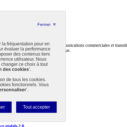
r la fréquentation pour en
n et au dépôt des contrats climat communications commerciales et transiti
our évaluer la performance
ministère de la Transition écologique.
poser des contenus tiers
rience utilisateur. Nous
changer ce choix à tout
n des cookies
’.
tion de tous les cookies.
ookies fonctionnels. Vous
ersonnaliser
’.
Autoriser
ser
Tout accepter
tous
les
nce etalab-2.0