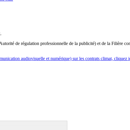
.
orité de régulation professionnelle de la publicité) et de la Filière co
nication audiovisuelle et numérique) sur les contrats climat, cliquez i