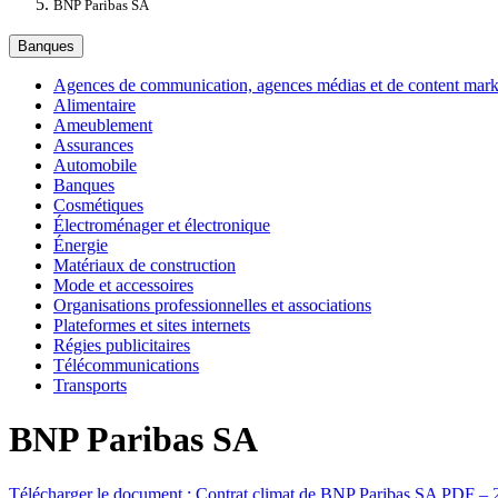
BNP Paribas SA
Banques
Agences de communication, agences médias et de content marke
Alimentaire
Ameublement
Assurances
Automobile
Banques
Cosmétiques
Électroménager et électronique
Énergie
Matériaux de construction
Mode et accessoires
Organisations professionnelles et associations
Plateformes et sites internets
Régies publicitaires
Télécommunications
Transports
BNP Paribas SA
Télécharger le document :
Contrat climat de BNP Paribas SA
PDF – 