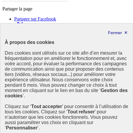
Partager la page
Partager sur Facebook
Partager sur X
Partager sur LinkedIn
Partager par email
À propos des cookies
Copier dans le presse-papier
Des cookies sont utilisés sur ce site afin d’en mesurer la
République
fréquentation pour en améliorer le fonctionnement et, avec
Française
votre accord, pour évaluer la performance des campagnes
de communication ainsi que pour proposer des contenus
Le portail est conçu pour être le point d'accès national à la
tiers (vidéos, réseaux sociaux...) pour améliorer votre
déclaration et au dépôt des contrats climat communications
expérience utilisateur. Nous conservons votre choix
commerciales et transition écologique. Il s'agit d'un site
pendant 6 mois. Vous pouvez changer ce choix à tout
gouvernemental, produit par le Commissariat général au
moment en cliquant sur le lien en bas du site ‘
Gestion des
développement durable (CGDD), direction du ministère de la
cookies
’.
Transition écologique.
Cliquez sur ‘
Tout accepter
’ pour consentir à l’utilisation de
info.gouv.fr
- ouvre une nouvelle fenêtre
tous les cookies. Cliquez sur ‘
Tout refuser
’ pour
service-public.fr
- ouvre une nouvelle fenêtre
n’autoriser que les cookies fonctionnels. Vous pouvez
legifrance.gouv.fr/
- ouvre une nouvelle fenêtre
aussi paramétrer vos choix en cliquant sur
data.gouv.fr/
- ouvre une nouvelle fenêtre
‘
Personnaliser
’.