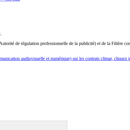
.
orité de régulation professionnelle de la publicité) et de la Filière co
nication audiovisuelle et numérique) sur les contrats climat, cliquez i