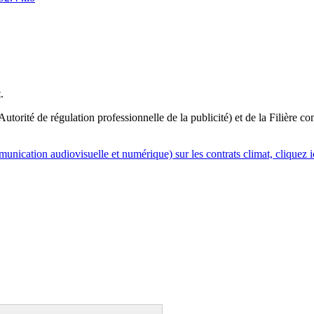
.
orité de régulation professionnelle de la publicité) et de la Filière co
nication audiovisuelle et numérique) sur les contrats climat, cliquez i