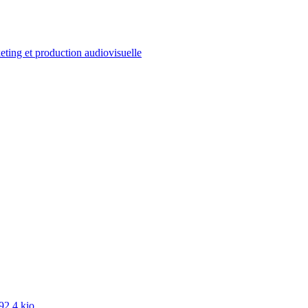
ting et production audiovisuelle
92.4 kio