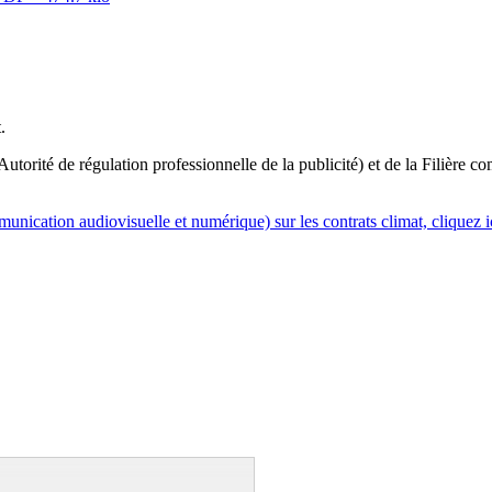
.
orité de régulation professionnelle de la publicité) et de la Filière co
nication audiovisuelle et numérique) sur les contrats climat, cliquez i