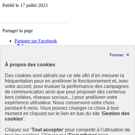
Publié le 17 juillet 2023
Partager la page
Partager sur Facebook
Partager sur X
Partager sur LinkedIn
Partager par email
À propos des cookies
Copier dans le presse-papier
Des cookies sont utilisés sur ce site afin d’en mesurer la
République
fréquentation pour en améliorer le fonctionnement et, avec
Française
votre accord, pour évaluer la performance des campagnes
de communication ainsi que pour proposer des contenus
Le portail est conçu pour être le point d'accès national à la
tiers (vidéos, réseaux sociaux...) pour améliorer votre
déclaration et au dépôt des contrats climat communications
expérience utilisateur. Nous conservons votre choix
commerciales et transition écologique. Il s'agit d'un site
pendant 6 mois. Vous pouvez changer ce choix à tout
gouvernemental, produit par le Commissariat général au
moment en cliquant sur le lien en bas du site ‘
Gestion des
développement durable (CGDD), direction du ministère de la
cookies
’.
Transition écologique.
Cliquez sur ‘
Tout accepter
’ pour consentir à l’utilisation de
info.gouv.fr
- ouvre une nouvelle fenêtre