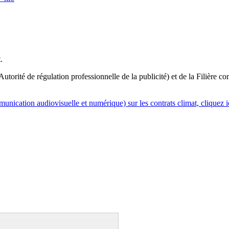
.
orité de régulation professionnelle de la publicité) et de la Filière co
nication audiovisuelle et numérique) sur les contrats climat, cliquez i