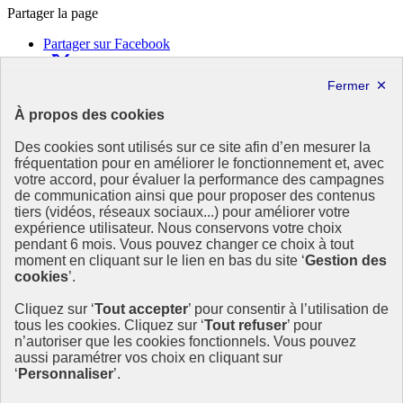
Partager la page
Partager sur Facebook
Partager sur X
Partager sur LinkedIn
Partager par email
À propos des cookies
Copier dans le presse-papier
Des cookies sont utilisés sur ce site afin d’en mesurer la
République
fréquentation pour en améliorer le fonctionnement et, avec
Française
votre accord, pour évaluer la performance des campagnes
de communication ainsi que pour proposer des contenus
Le portail est conçu pour être le point d'accès national à la
tiers (vidéos, réseaux sociaux...) pour améliorer votre
déclaration et au dépôt des contrats climat communications
expérience utilisateur. Nous conservons votre choix
commerciales et transition écologique. Il s'agit d'un site
pendant 6 mois. Vous pouvez changer ce choix à tout
gouvernemental, produit par le Commissariat général au
moment en cliquant sur le lien en bas du site ‘
Gestion des
développement durable (CGDD), direction du ministère de la
cookies
’.
Transition écologique.
Cliquez sur ‘
Tout accepter
’ pour consentir à l’utilisation de
info.gouv.fr
- ouvre une nouvelle fenêtre
tous les cookies. Cliquez sur ‘
Tout refuser
’ pour
service-public.fr
- ouvre une nouvelle fenêtre
n’autoriser que les cookies fonctionnels. Vous pouvez
legifrance.gouv.fr/
- ouvre une nouvelle fenêtre
aussi paramétrer vos choix en cliquant sur
data.gouv.fr/
- ouvre une nouvelle fenêtre
‘
Personnaliser
’.
Plan du site