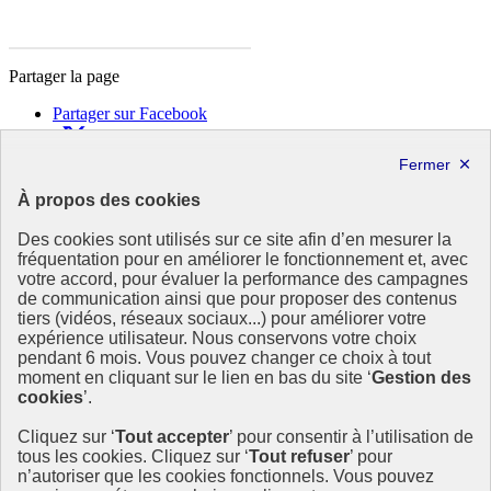
Partager la page
Partager sur Facebook
Partager sur X
Partager sur LinkedIn
Partager par email
À propos des cookies
Copier dans le presse-papier
Des cookies sont utilisés sur ce site afin d’en mesurer la
République
fréquentation pour en améliorer le fonctionnement et, avec
Française
votre accord, pour évaluer la performance des campagnes
de communication ainsi que pour proposer des contenus
Le portail est conçu pour être le point d'accès national à la
tiers (vidéos, réseaux sociaux...) pour améliorer votre
déclaration et au dépôt des contrats climat communications
expérience utilisateur. Nous conservons votre choix
commerciales et transition écologique. Il s'agit d'un site
pendant 6 mois. Vous pouvez changer ce choix à tout
gouvernemental, produit par le Commissariat général au
moment en cliquant sur le lien en bas du site ‘
Gestion des
développement durable (CGDD), direction du ministère de la
cookies
’.
Transition écologique.
Cliquez sur ‘
Tout accepter
’ pour consentir à l’utilisation de
info.gouv.fr
- ouvre une nouvelle fenêtre
tous les cookies. Cliquez sur ‘
Tout refuser
’ pour
service-public.fr
- ouvre une nouvelle fenêtre
n’autoriser que les cookies fonctionnels. Vous pouvez
legifrance.gouv.fr/
- ouvre une nouvelle fenêtre