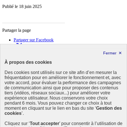
Publié le 18 juin 2025
Partager la page
Partager sur Facebook
Partager sur X
Partager sur LinkedIn
Partager par email
À propos des cookies
Copier dans le presse-papier
Des cookies sont utilisés sur ce site afin d’en mesurer la
République
fréquentation pour en améliorer le fonctionnement et, avec
Française
votre accord, pour évaluer la performance des campagnes
de communication ainsi que pour proposer des contenus
Le portail est conçu pour être le point d'accès national à la
tiers (vidéos, réseaux sociaux...) pour améliorer votre
déclaration et au dépôt des contrats climat communications
expérience utilisateur. Nous conservons votre choix
commerciales et transition écologique. Il s'agit d'un site
pendant 6 mois. Vous pouvez changer ce choix à tout
gouvernemental, produit par le Commissariat général au
moment en cliquant sur le lien en bas du site ‘
Gestion des
développement durable (CGDD), direction du ministère de la
cookies
’.
Transition écologique.
Cliquez sur ‘
Tout accepter
’ pour consentir à l’utilisation de