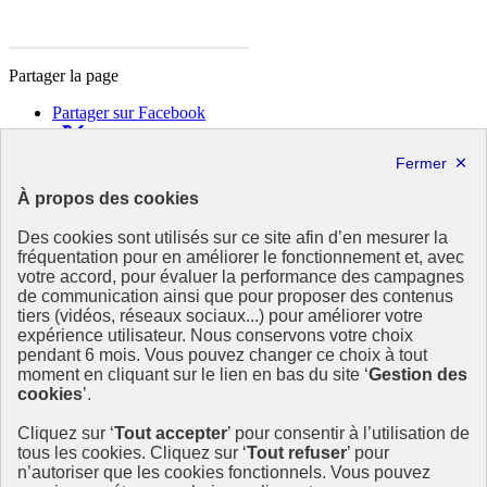
Partager la page
Partager sur Facebook
Partager sur X
Partager sur LinkedIn
Partager par email
À propos des cookies
Copier dans le presse-papier
Des cookies sont utilisés sur ce site afin d’en mesurer la
République
fréquentation pour en améliorer le fonctionnement et, avec
Française
votre accord, pour évaluer la performance des campagnes
de communication ainsi que pour proposer des contenus
Le portail est conçu pour être le point d'accès national à la
tiers (vidéos, réseaux sociaux...) pour améliorer votre
déclaration et au dépôt des contrats climat communications
expérience utilisateur. Nous conservons votre choix
commerciales et transition écologique. Il s'agit d'un site
pendant 6 mois. Vous pouvez changer ce choix à tout
gouvernemental, produit par le Commissariat général au
moment en cliquant sur le lien en bas du site ‘
Gestion des
développement durable (CGDD), direction du ministère de la
cookies
’.
Transition écologique.
Cliquez sur ‘
Tout accepter
’ pour consentir à l’utilisation de
info.gouv.fr
- ouvre une nouvelle fenêtre
tous les cookies. Cliquez sur ‘
Tout refuser
’ pour
service-public.fr
- ouvre une nouvelle fenêtre
n’autoriser que les cookies fonctionnels. Vous pouvez
legifrance.gouv.fr/
- ouvre une nouvelle fenêtre