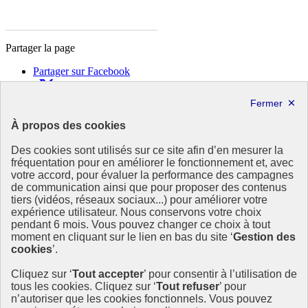
Partager la page
Partager sur Facebook
Partager sur X
Partager sur LinkedIn
Partager par email
À propos des cookies
Copier dans le presse-papier
Des cookies sont utilisés sur ce site afin d’en mesurer la
République
fréquentation pour en améliorer le fonctionnement et, avec
Française
votre accord, pour évaluer la performance des campagnes
de communication ainsi que pour proposer des contenus
Le portail est conçu pour être le point d'accès national à la
tiers (vidéos, réseaux sociaux...) pour améliorer votre
déclaration et au dépôt des contrats climat communications
expérience utilisateur. Nous conservons votre choix
commerciales et transition écologique. Il s'agit d'un site
pendant 6 mois. Vous pouvez changer ce choix à tout
gouvernemental, produit par le Commissariat général au
moment en cliquant sur le lien en bas du site ‘
Gestion des
développement durable (CGDD), direction du ministère de la
cookies
’.
Transition écologique.
Cliquez sur ‘
Tout accepter
’ pour consentir à l’utilisation de
info.gouv.fr
- ouvre une nouvelle fenêtre
tous les cookies. Cliquez sur ‘
Tout refuser
’ pour
service-public.fr
- ouvre une nouvelle fenêtre
n’autoriser que les cookies fonctionnels. Vous pouvez
legifrance.gouv.fr/
- ouvre une nouvelle fenêtre