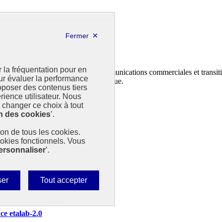
r la fréquentation pour en
n et au dépôt des contrats climat communications commerciales et transiti
our évaluer la performance
ministère de la Transition écologique.
poser des contenus tiers
rience utilisateur. Nous
changer ce choix à tout
n des cookies
’.
tion de tous les cookies.
ookies fonctionnels. Vous
ersonnaliser
’.
Autoriser
ser
Tout accepter
tous
les
nce etalab-2.0
cookies