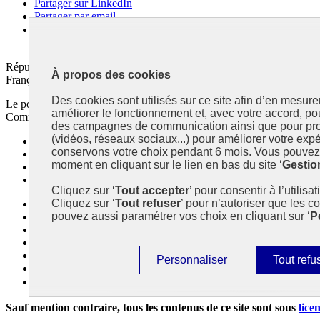
Partager sur LinkedIn
Partager par email
Copier dans le presse-papier
République
À propos des cookies
Française
Des cookies sont utilisés sur ce site afin d’en mesure
Le portail est conçu pour être le point d'accès national à la déclaratio
améliorer le fonctionnement et, avec votre accord, p
Commissariat général au développement durable (CGDD), direction du 
des campagnes de communication ainsi que pour pro
(vidéos, réseaux sociaux...) pour améliorer votre expé
info.gouv.fr
- ouvre une nouvelle fenêtre
conservons votre choix pendant 6 mois. Vous pouvez 
service-public.fr
- ouvre une nouvelle fenêtre
moment en cliquant sur le lien en bas du site ‘
Gestio
legifrance.gouv.fr/
- ouvre une nouvelle fenêtre
data.gouv.fr/
- ouvre une nouvelle fenêtre
Cliquez sur ‘
Tout accepter
’ pour consentir à l’utilisa
Cliquez sur ‘
Tout refuser
’ pour n’autoriser que les c
Plan du site
pouvez aussi paramétrer vos choix en cliquant sur ‘
P
Accessibilité : partiellement conforme
Mentions légales
Données personnelles
Contact
Paramétrer
Interdire
Personnaliser
Tout refu
Gestion des cookies
les
tous
Paramètres d’affichage
cookies
les
Sauf mention contraire, tous les contenus de ce site sont sous
lice
cookies