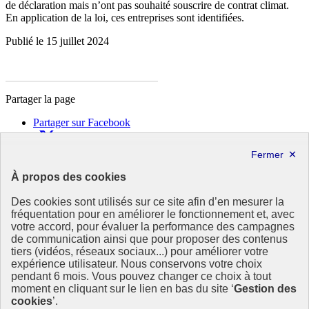
de déclaration mais n’ont pas souhaité souscrire de contrat climat.
En application de la loi, ces entreprises sont identifiées.
Publié le 15 juillet 2024
Partager la page
Partager sur Facebook
Partager sur X
Partager sur LinkedIn
Partager par email
À propos des cookies
Copier dans le presse-papier
Des cookies sont utilisés sur ce site afin d’en mesurer la
République
fréquentation pour en améliorer le fonctionnement et, avec
Française
votre accord, pour évaluer la performance des campagnes
de communication ainsi que pour proposer des contenus
Le portail est conçu pour être le point d'accès national à la
tiers (vidéos, réseaux sociaux...) pour améliorer votre
déclaration et au dépôt des contrats climat communications
expérience utilisateur. Nous conservons votre choix
commerciales et transition écologique. Il s'agit d'un site
pendant 6 mois. Vous pouvez changer ce choix à tout
gouvernemental, produit par le Commissariat général au
moment en cliquant sur le lien en bas du site ‘
Gestion des
développement durable (CGDD), direction du ministère de la
cookies
’.