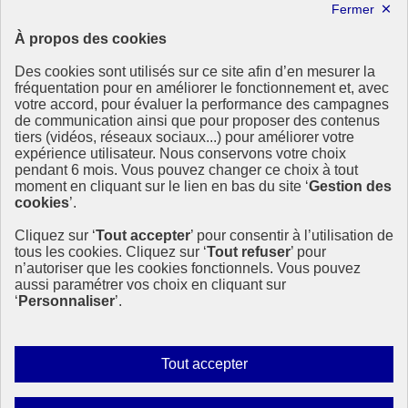
Partager sur LinkedIn
Partager par email
À propos des cookies
Copier dans le presse-papier
Des cookies sont utilisés sur ce site afin d’en mesurer la
République
fréquentation pour en améliorer le fonctionnement et, avec
Française
votre accord, pour évaluer la performance des campagnes
de communication ainsi que pour proposer des contenus
Le portail est conçu pour être le point d'accès national à la
tiers (vidéos, réseaux sociaux...) pour améliorer votre
déclaration et au dépôt des contrats climat communications
expérience utilisateur. Nous conservons votre choix
commerciales et transition écologique. Il s'agit d'un site
pendant 6 mois. Vous pouvez changer ce choix à tout
gouvernemental, produit par le Commissariat général au
moment en cliquant sur le lien en bas du site ‘
Gestion des
développement durable (CGDD), direction du ministère de la
cookies
’.
Transition écologique.
Cliquez sur ‘
Tout accepter
’ pour consentir à l’utilisation de
info.gouv.fr
- ouvre une nouvelle fenêtre
tous les cookies. Cliquez sur ‘
Tout refuser
’ pour
service-public.fr
- ouvre une nouvelle fenêtre
n’autoriser que les cookies fonctionnels. Vous pouvez
legifrance.gouv.fr/
- ouvre une nouvelle fenêtre
aussi paramétrer vos choix en cliquant sur
data.gouv.fr/
- ouvre une nouvelle fenêtre
‘
Personnaliser
’.
Plan du site
Accessibilité : partiellement conforme
Mentions légales
Autoriser
Tout accepter
Données personnelles
tous
Contact
les