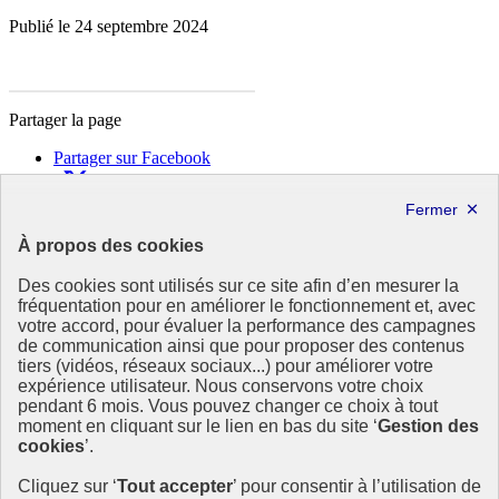
Publié le 24 septembre 2024
Partager la page
Partager sur Facebook
Partager sur X
Partager sur LinkedIn
Partager par email
À propos des cookies
Copier dans le presse-papier
Des cookies sont utilisés sur ce site afin d’en mesurer la
République
fréquentation pour en améliorer le fonctionnement et, avec
Française
votre accord, pour évaluer la performance des campagnes
de communication ainsi que pour proposer des contenus
Le portail est conçu pour être le point d'accès national à la
tiers (vidéos, réseaux sociaux...) pour améliorer votre
déclaration et au dépôt des contrats climat communications
expérience utilisateur. Nous conservons votre choix
commerciales et transition écologique. Il s'agit d'un site
pendant 6 mois. Vous pouvez changer ce choix à tout
gouvernemental, produit par le Commissariat général au
moment en cliquant sur le lien en bas du site ‘
Gestion des
développement durable (CGDD), direction du ministère de la
cookies
’.
Transition écologique.
Cliquez sur ‘
Tout accepter
’ pour consentir à l’utilisation de