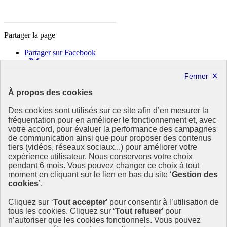
Partager la page
Partager sur Facebook
Partager sur X
Partager sur LinkedIn
Partager par email
À propos des cookies
Copier dans le presse-papier
Des cookies sont utilisés sur ce site afin d’en mesurer la
République
fréquentation pour en améliorer le fonctionnement et, avec
Française
votre accord, pour évaluer la performance des campagnes
de communication ainsi que pour proposer des contenus
Le portail est conçu pour être le point d'accès national à la
tiers (vidéos, réseaux sociaux...) pour améliorer votre
déclaration et au dépôt des contrats climat communications
expérience utilisateur. Nous conservons votre choix
commerciales et transition écologique. Il s'agit d'un site
pendant 6 mois. Vous pouvez changer ce choix à tout
gouvernemental, produit par le Commissariat général au
moment en cliquant sur le lien en bas du site ‘
Gestion des
développement durable (CGDD), direction du ministère de la
cookies
’.
Transition écologique.
Cliquez sur ‘
Tout accepter
’ pour consentir à l’utilisation de
info.gouv.fr
- ouvre une nouvelle fenêtre
tous les cookies. Cliquez sur ‘
Tout refuser
’ pour
service-public.fr
- ouvre une nouvelle fenêtre
n’autoriser que les cookies fonctionnels. Vous pouvez
legifrance.gouv.fr/
- ouvre une nouvelle fenêtre