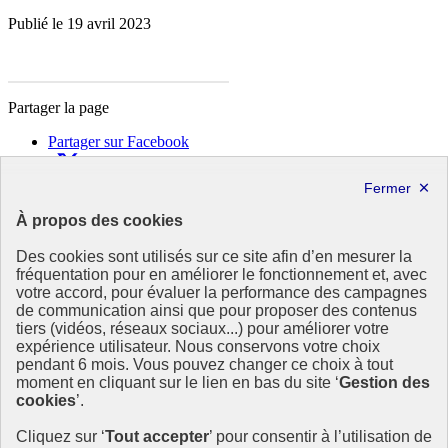
Publié le 19 avril 2023
Partager la page
Partager sur Facebook
Partager sur X
Partager sur LinkedIn
Partager par email
À propos des cookies
Copier dans le presse-papier
Des cookies sont utilisés sur ce site afin d’en mesurer la
République
fréquentation pour en améliorer le fonctionnement et, avec
Française
votre accord, pour évaluer la performance des campagnes
de communication ainsi que pour proposer des contenus
Le portail est conçu pour être le point d'accès national à la
tiers (vidéos, réseaux sociaux...) pour améliorer votre
déclaration et au dépôt des contrats climat communications
expérience utilisateur. Nous conservons votre choix
commerciales et transition écologique. Il s'agit d'un site
pendant 6 mois. Vous pouvez changer ce choix à tout
gouvernemental, produit par le Commissariat général au
moment en cliquant sur le lien en bas du site ‘
Gestion des
développement durable (CGDD), direction du ministère de la
cookies
’.
Transition écologique.
Cliquez sur ‘
Tout accepter
’ pour consentir à l’utilisation de