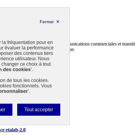
r la fréquentation pour en
n et au dépôt des contrats climat communications commerciales et transiti
our évaluer la performance
ministère de la Transition écologique.
poser des contenus tiers
rience utilisateur. Nous
changer ce choix à tout
n des cookies
’.
tion de tous les cookies.
ookies fonctionnels. Vous
ersonnaliser
’.
Autoriser
ser
Tout accepter
tous
les
nce etalab-2.0
cookies