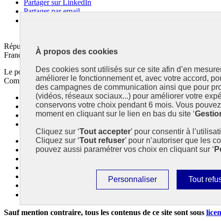
Partager sur LinkedIn
Partager par email
Copier dans le presse-papier
République
À propos des cookies
Française
Des cookies sont utilisés sur ce site afin d’en mesure
Le portail est conçu pour être le point d'accès national à la déclaratio
améliorer le fonctionnement et, avec votre accord, p
Commissariat général au développement durable (CGDD), direction du 
des campagnes de communication ainsi que pour pro
(vidéos, réseaux sociaux...) pour améliorer votre expé
info.gouv.fr
- ouvre une nouvelle fenêtre
conservons votre choix pendant 6 mois. Vous pouvez 
service-public.fr
- ouvre une nouvelle fenêtre
moment en cliquant sur le lien en bas du site ‘
Gestio
legifrance.gouv.fr/
- ouvre une nouvelle fenêtre
data.gouv.fr/
- ouvre une nouvelle fenêtre
Cliquez sur ‘
Tout accepter
’ pour consentir à l’utilisa
Cliquez sur ‘
Tout refuser
’ pour n’autoriser que les c
Plan du site
pouvez aussi paramétrer vos choix en cliquant sur ‘
P
Accessibilité : partiellement conforme
Mentions légales
Données personnelles
Contact
Paramétrer
Interdire
Personnaliser
Tout refu
Gestion des cookies
les
tous
Paramètres d’affichage
cookies
les
Sauf mention contraire, tous les contenus de ce site sont sous
lice
cookies