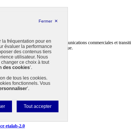
r la fréquentation pour en
n et au dépôt des contrats climat communications commerciales et transiti
our évaluer la performance
ministère de la Transition écologique.
poser des contenus tiers
rience utilisateur. Nous
changer ce choix à tout
n des cookies
’.
tion de tous les cookies.
ookies fonctionnels. Vous
ersonnaliser
’.
Autoriser
ser
Tout accepter
tous
les
nce etalab-2.0
cookies