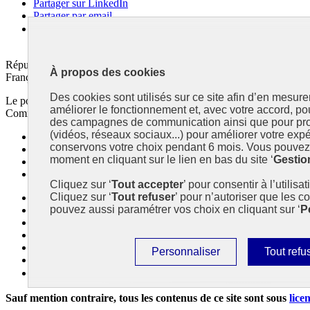
Partager sur LinkedIn
Partager par email
Copier dans le presse-papier
République
À propos des cookies
Française
Des cookies sont utilisés sur ce site afin d’en mesure
Le portail est conçu pour être le point d'accès national à la déclaratio
améliorer le fonctionnement et, avec votre accord, p
Commissariat général au développement durable (CGDD), direction du 
des campagnes de communication ainsi que pour pro
(vidéos, réseaux sociaux...) pour améliorer votre expé
info.gouv.fr
- ouvre une nouvelle fenêtre
conservons votre choix pendant 6 mois. Vous pouvez 
service-public.fr
- ouvre une nouvelle fenêtre
moment en cliquant sur le lien en bas du site ‘
Gestio
legifrance.gouv.fr/
- ouvre une nouvelle fenêtre
data.gouv.fr/
- ouvre une nouvelle fenêtre
Cliquez sur ‘
Tout accepter
’ pour consentir à l’utilisa
Cliquez sur ‘
Tout refuser
’ pour n’autoriser que les c
Plan du site
pouvez aussi paramétrer vos choix en cliquant sur ‘
P
Accessibilité : partiellement conforme
Mentions légales
Données personnelles
Contact
Paramétrer
Interdire
Personnaliser
Tout refu
Gestion des cookies
les
tous
Paramètres d’affichage
cookies
les
Sauf mention contraire, tous les contenus de ce site sont sous
lice
cookies