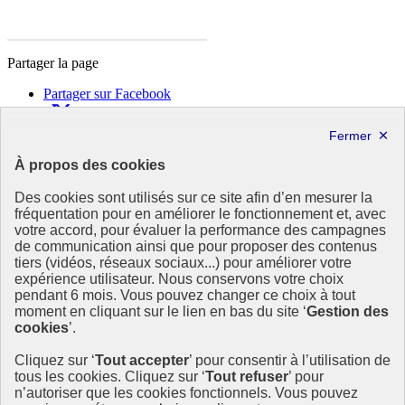
Partager la page
Partager sur Facebook
Partager sur X
Partager sur LinkedIn
Partager par email
À propos des cookies
Copier dans le presse-papier
Des cookies sont utilisés sur ce site afin d’en mesurer la
République
fréquentation pour en améliorer le fonctionnement et, avec
Française
votre accord, pour évaluer la performance des campagnes
de communication ainsi que pour proposer des contenus
Le portail est conçu pour être le point d'accès national à la
tiers (vidéos, réseaux sociaux...) pour améliorer votre
déclaration et au dépôt des contrats climat communications
expérience utilisateur. Nous conservons votre choix
commerciales et transition écologique. Il s'agit d'un site
pendant 6 mois. Vous pouvez changer ce choix à tout
gouvernemental, produit par le Commissariat général au
moment en cliquant sur le lien en bas du site ‘
Gestion des
développement durable (CGDD), direction du ministère de la
cookies
’.
Transition écologique.
Cliquez sur ‘
Tout accepter
’ pour consentir à l’utilisation de
info.gouv.fr
- ouvre une nouvelle fenêtre
tous les cookies. Cliquez sur ‘
Tout refuser
’ pour
service-public.fr
- ouvre une nouvelle fenêtre
n’autoriser que les cookies fonctionnels. Vous pouvez
legifrance.gouv.fr/
- ouvre une nouvelle fenêtre