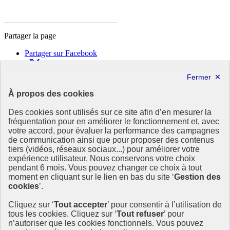
Partager la page
Partager sur Facebook
Partager sur X
Partager sur LinkedIn
Partager par email
À propos des cookies
Copier dans le presse-papier
Des cookies sont utilisés sur ce site afin d’en mesurer la
République
fréquentation pour en améliorer le fonctionnement et, avec
Française
votre accord, pour évaluer la performance des campagnes
de communication ainsi que pour proposer des contenus
Le portail est conçu pour être le point d'accès national à la
tiers (vidéos, réseaux sociaux...) pour améliorer votre
déclaration et au dépôt des contrats climat communications
expérience utilisateur. Nous conservons votre choix
commerciales et transition écologique. Il s'agit d'un site
pendant 6 mois. Vous pouvez changer ce choix à tout
gouvernemental, produit par le Commissariat général au
moment en cliquant sur le lien en bas du site ‘
Gestion des
développement durable (CGDD), direction du ministère de la
cookies
’.
Transition écologique.
Cliquez sur ‘
Tout accepter
’ pour consentir à l’utilisation de
info.gouv.fr
- ouvre une nouvelle fenêtre
tous les cookies. Cliquez sur ‘
Tout refuser
’ pour
service-public.fr
- ouvre une nouvelle fenêtre
n’autoriser que les cookies fonctionnels. Vous pouvez
legifrance.gouv.fr/
- ouvre une nouvelle fenêtre