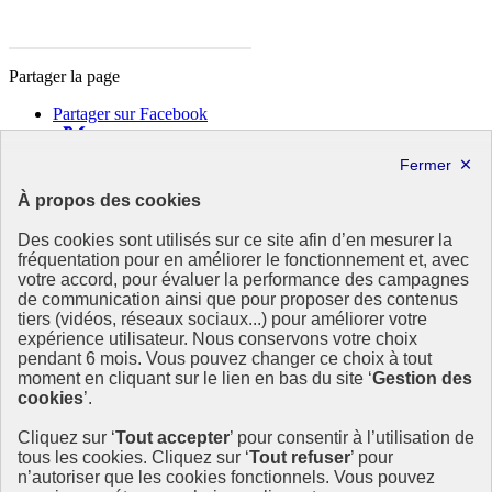
Partager la page
Partager sur Facebook
Partager sur X
Partager sur LinkedIn
Partager par email
À propos des cookies
Copier dans le presse-papier
Des cookies sont utilisés sur ce site afin d’en mesurer la
République
fréquentation pour en améliorer le fonctionnement et, avec
Française
votre accord, pour évaluer la performance des campagnes
de communication ainsi que pour proposer des contenus
Le portail est conçu pour être le point d'accès national à la
tiers (vidéos, réseaux sociaux...) pour améliorer votre
déclaration et au dépôt des contrats climat communications
expérience utilisateur. Nous conservons votre choix
commerciales et transition écologique. Il s'agit d'un site
pendant 6 mois. Vous pouvez changer ce choix à tout
gouvernemental, produit par le Commissariat général au
moment en cliquant sur le lien en bas du site ‘
Gestion des
développement durable (CGDD), direction du ministère de la
cookies
’.
Transition écologique.
Cliquez sur ‘
Tout accepter
’ pour consentir à l’utilisation de
info.gouv.fr
- ouvre une nouvelle fenêtre
tous les cookies. Cliquez sur ‘
Tout refuser
’ pour
service-public.fr
- ouvre une nouvelle fenêtre
n’autoriser que les cookies fonctionnels. Vous pouvez
legifrance.gouv.fr/
- ouvre une nouvelle fenêtre