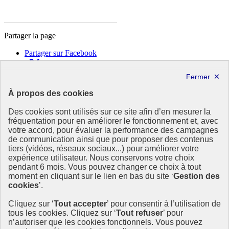
Partager la page
Partager sur Facebook
Partager sur X
Partager sur LinkedIn
Partager par email
À propos des cookies
Copier dans le presse-papier
Des cookies sont utilisés sur ce site afin d’en mesurer la
République
fréquentation pour en améliorer le fonctionnement et, avec
Française
votre accord, pour évaluer la performance des campagnes
de communication ainsi que pour proposer des contenus
Le portail est conçu pour être le point d'accès national à la
tiers (vidéos, réseaux sociaux...) pour améliorer votre
déclaration et au dépôt des contrats climat communications
expérience utilisateur. Nous conservons votre choix
commerciales et transition écologique. Il s'agit d'un site
pendant 6 mois. Vous pouvez changer ce choix à tout
gouvernemental, produit par le Commissariat général au
moment en cliquant sur le lien en bas du site ‘
Gestion des
développement durable (CGDD), direction du ministère de la
cookies
’.
Transition écologique.
Cliquez sur ‘
Tout accepter
’ pour consentir à l’utilisation de
info.gouv.fr
- ouvre une nouvelle fenêtre
tous les cookies. Cliquez sur ‘
Tout refuser
’ pour
service-public.fr
- ouvre une nouvelle fenêtre
n’autoriser que les cookies fonctionnels. Vous pouvez
legifrance.gouv.fr/
- ouvre une nouvelle fenêtre