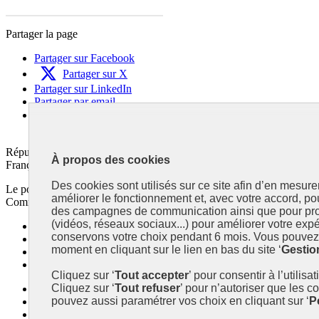
Partager la page
Partager sur Facebook
Partager sur X
Partager sur LinkedIn
Partager par email
Copier dans le presse-papier
République
À propos des cookies
Française
Des cookies sont utilisés sur ce site afin d’en mesure
Le portail est conçu pour être le point d'accès national à la déclaratio
améliorer le fonctionnement et, avec votre accord, p
Commissariat général au développement durable (CGDD), direction du 
des campagnes de communication ainsi que pour pro
(vidéos, réseaux sociaux...) pour améliorer votre expé
info.gouv.fr
- ouvre une nouvelle fenêtre
conservons votre choix pendant 6 mois. Vous pouvez 
service-public.fr
- ouvre une nouvelle fenêtre
moment en cliquant sur le lien en bas du site ‘
Gestio
legifrance.gouv.fr/
- ouvre une nouvelle fenêtre
data.gouv.fr/
- ouvre une nouvelle fenêtre
Cliquez sur ‘
Tout accepter
’ pour consentir à l’utilisa
Cliquez sur ‘
Tout refuser
’ pour n’autoriser que les c
Plan du site
pouvez aussi paramétrer vos choix en cliquant sur ‘
P
Accessibilité : partiellement conforme
Mentions légales