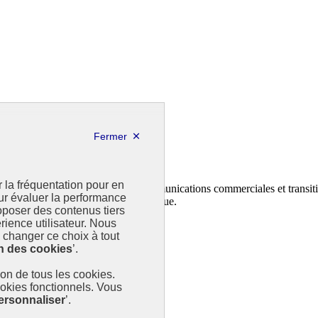
r la fréquentation pour en
n et au dépôt des contrats climat communications commerciales et transiti
our évaluer la performance
ministère de la Transition écologique.
poser des contenus tiers
rience utilisateur. Nous
changer ce choix à tout
n des cookies
’.
tion de tous les cookies.
ookies fonctionnels. Vous
ersonnaliser
’.