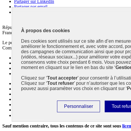
Partager sur LinkedIn
Partager par email
Copier dans le presse-papier
République
À propos des cookies
Française
Des cookies sont utilisés sur ce site afin d’en mesure
Le portail est conçu pour être le point d'accès national à la déclaratio
améliorer le fonctionnement et, avec votre accord, p
Commissariat général au développement durable (CGDD), direction du 
des campagnes de communication ainsi que pour pro
(vidéos, réseaux sociaux...) pour améliorer votre expé
info.gouv.fr
- ouvre une nouvelle fenêtre
conservons votre choix pendant 6 mois. Vous pouvez 
service-public.fr
- ouvre une nouvelle fenêtre
moment en cliquant sur le lien en bas du site ‘
Gestio
legifrance.gouv.fr/
- ouvre une nouvelle fenêtre
data.gouv.fr/
- ouvre une nouvelle fenêtre
Cliquez sur ‘
Tout accepter
’ pour consentir à l’utilisa
Cliquez sur ‘
Tout refuser
’ pour n’autoriser que les c
Plan du site
pouvez aussi paramétrer vos choix en cliquant sur ‘
P
Accessibilité : partiellement conforme
Mentions légales
Données personnelles
Contact
Paramétrer
Interdire
Personnaliser
Tout refu
Gestion des cookies
les
tous
Paramètres d’affichage
cookies
les
Sauf mention contraire, tous les contenus de ce site sont sous
lice
cookies