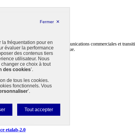
r la fréquentation pour en
n et au dépôt des contrats climat communications commerciales et transiti
our évaluer la performance
ministère de la Transition écologique.
poser des contenus tiers
rience utilisateur. Nous
changer ce choix à tout
n des cookies
’.
tion de tous les cookies.
ookies fonctionnels. Vous
ersonnaliser
’.
Autoriser
ser
Tout accepter
tous
les
nce etalab-2.0
cookies