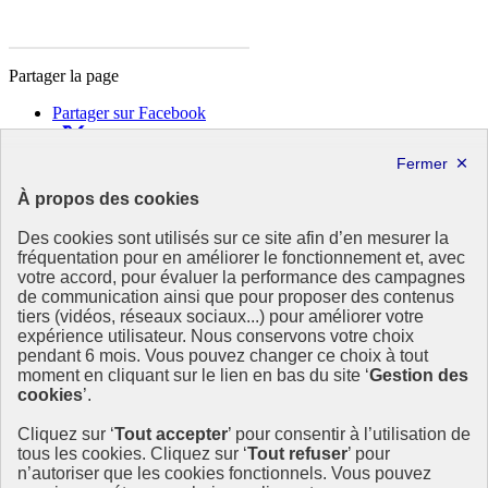
Partager la page
Partager sur Facebook
Partager sur X
Partager sur LinkedIn
Partager par email
À propos des cookies
Copier dans le presse-papier
Des cookies sont utilisés sur ce site afin d’en mesurer la
République
fréquentation pour en améliorer le fonctionnement et, avec
Française
votre accord, pour évaluer la performance des campagnes
de communication ainsi que pour proposer des contenus
Le portail est conçu pour être le point d'accès national à la
tiers (vidéos, réseaux sociaux...) pour améliorer votre
déclaration et au dépôt des contrats climat communications
expérience utilisateur. Nous conservons votre choix
commerciales et transition écologique. Il s'agit d'un site
pendant 6 mois. Vous pouvez changer ce choix à tout
gouvernemental, produit par le Commissariat général au
moment en cliquant sur le lien en bas du site ‘
Gestion des
développement durable (CGDD), direction du ministère de la
cookies
’.
Transition écologique.
Cliquez sur ‘
Tout accepter
’ pour consentir à l’utilisation de
info.gouv.fr
- ouvre une nouvelle fenêtre
tous les cookies. Cliquez sur ‘
Tout refuser
’ pour
service-public.fr
- ouvre une nouvelle fenêtre
n’autoriser que les cookies fonctionnels. Vous pouvez
legifrance.gouv.fr/
- ouvre une nouvelle fenêtre