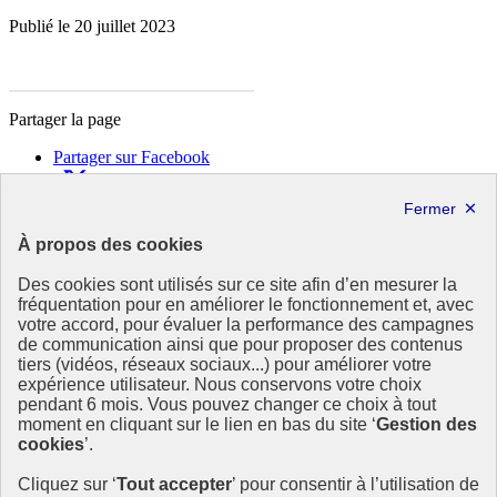
Publié le 20 juillet 2023
Partager la page
Partager sur Facebook
Partager sur X
Partager sur LinkedIn
Partager par email
À propos des cookies
Copier dans le presse-papier
Des cookies sont utilisés sur ce site afin d’en mesurer la
République
fréquentation pour en améliorer le fonctionnement et, avec
Française
votre accord, pour évaluer la performance des campagnes
de communication ainsi que pour proposer des contenus
Le portail est conçu pour être le point d'accès national à la
tiers (vidéos, réseaux sociaux...) pour améliorer votre
déclaration et au dépôt des contrats climat communications
expérience utilisateur. Nous conservons votre choix
commerciales et transition écologique. Il s'agit d'un site
pendant 6 mois. Vous pouvez changer ce choix à tout
gouvernemental, produit par le Commissariat général au
moment en cliquant sur le lien en bas du site ‘
Gestion des
développement durable (CGDD), direction du ministère de la
cookies
’.
Transition écologique.
Cliquez sur ‘
Tout accepter
’ pour consentir à l’utilisation de