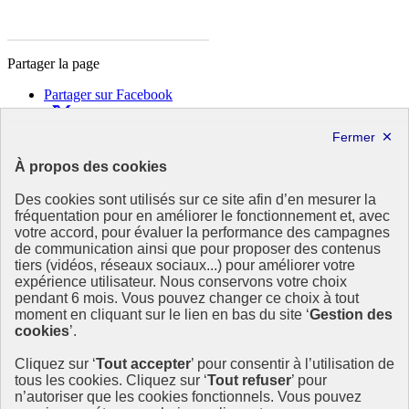
Partager la page
Partager sur Facebook
Partager sur X
Partager sur LinkedIn
Partager par email
À propos des cookies
Copier dans le presse-papier
Des cookies sont utilisés sur ce site afin d’en mesurer la
République
fréquentation pour en améliorer le fonctionnement et, avec
Française
votre accord, pour évaluer la performance des campagnes
de communication ainsi que pour proposer des contenus
Le portail est conçu pour être le point d'accès national à la
tiers (vidéos, réseaux sociaux...) pour améliorer votre
déclaration et au dépôt des contrats climat communications
expérience utilisateur. Nous conservons votre choix
commerciales et transition écologique. Il s'agit d'un site
pendant 6 mois. Vous pouvez changer ce choix à tout
gouvernemental, produit par le Commissariat général au
moment en cliquant sur le lien en bas du site ‘
Gestion des
développement durable (CGDD), direction du ministère de la
cookies
’.
Transition écologique.
Cliquez sur ‘
Tout accepter
’ pour consentir à l’utilisation de
info.gouv.fr
- ouvre une nouvelle fenêtre
tous les cookies. Cliquez sur ‘
Tout refuser
’ pour
service-public.fr
- ouvre une nouvelle fenêtre
n’autoriser que les cookies fonctionnels. Vous pouvez
legifrance.gouv.fr/
- ouvre une nouvelle fenêtre